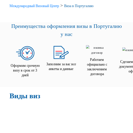
>
Международный Визовый Центр
Виза в Португалию
Преимущества оформления визы в Португалию
у нас
Работаем
Сделаем
Заполним за вас все
официально с
Оформим срочную
документ
анкеты и данные
заключением
визу в срок от 3
оф
договора
дней
Виды виз