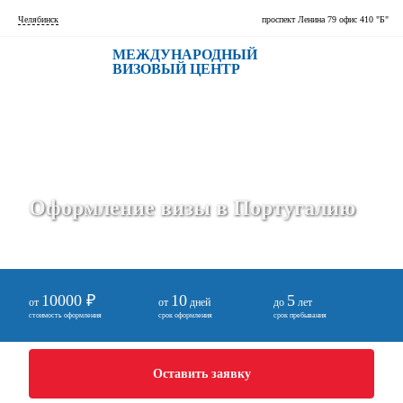
Челябинск
проспект Ленина 79 офис 410 "Б"
МЕЖДУНАРОДНЫЙ
ВИЗОВЫЙ ЦЕНТР
Оформление визы в Португалию
10000 ₽
10
5
от
от
дней
до
лет
стоимость оформления
срок оформления
срок пребывания
Оставить заявку