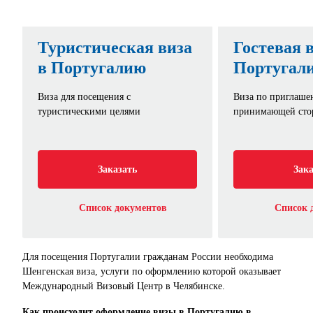
Туристическая виза
Гостевая в
в Португалию
Португал
Виза для посещения с
Виза по приглаш
туристическими целями
принимающей сто
Заказать
Зака
Список документов
Список 
Для посещения Португалии гражданам России необходима
Шенгенская виза, услуги по оформлению которой оказывает
Международный Визовый Центр в Челябинске.
Как происходит оформление визы в Португалию в