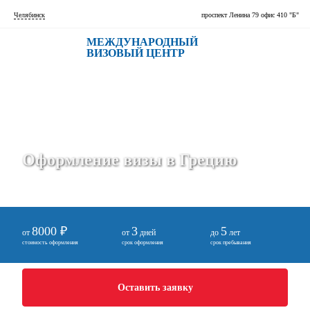
Челябинск
проспект Ленина 79 офис 410 "Б"
МЕЖДУНАРОДНЫЙ
ВИЗОВЫЙ ЦЕНТР
Оформление визы в Грецию
8000 ₽
3
5
от
от
дней
до
лет
стоимость оформления
срок оформления
срок пребывания
Оставить заявку