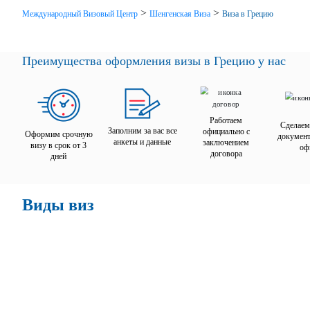
>
>
Международный Визовый Центр
Шенгенская Виза
Виза в Грецию
Преимущества оформления визы в Грецию у нас
Работаем
Сделаем
Заполним за вас все
официально с
Оформим срочную
документ
анкеты и данные
заключением
визу в срок от 3
оф
договора
дней
Виды виз