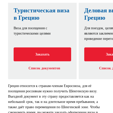
Туристическая виза
Деловая в
в Грецию
Грецию
Виза для посещения с
Для поездок, целя
туристическими целями
являются заключен
проведение перег
Заказать
Зака
Список документов
Список 
Греция относится к странам-членам Евросоюза, для её
посещения россиянам нужно получить Шенгенскую визу.
Въездной документ в эту страну предоставляется как на
небольшой срок, так и на длительное время пребывания, а
также даёт право перемещения по Шенгенской зоне. Чтобы
сэкономить время, вы можете заказать оформление визы в